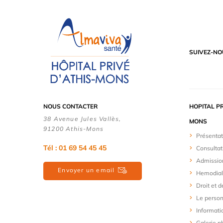
SUIVEZ-NO
NOUS CONTACTER
HOPITAL PR
38 Avenue Jules Vallès,
MONS
91200 Athis-Mons
Présentat
Tél : 01 69 54 45 45
Consultat
Admissio
Envoyer un email
Hemodial
Droit et d
Le person
Informati
Galerie p