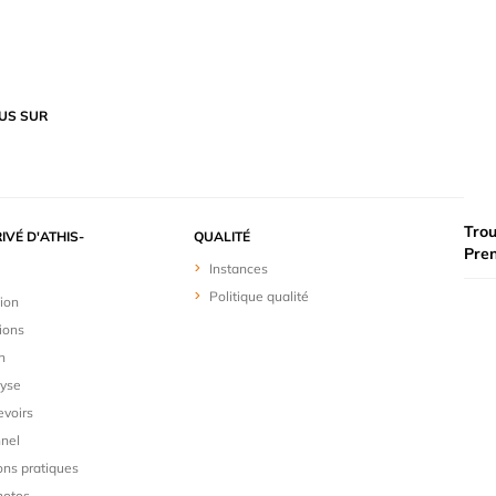
US SUR
Trou
IVÉ D'ATHIS-
QUALITÉ
Pre
Instances
Politique qualité
ion
ions
n
yse
evoirs
nel
ons pratiques
hotos