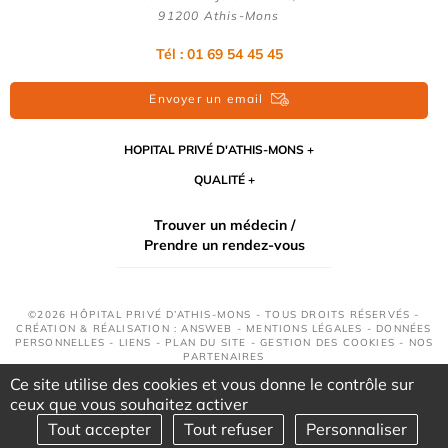
91200 Athis-Mons
Tél : 01 69 54 45 45
Envoyer un email
HOPITAL PRIVÉ D'ATHIS-MONS
QUALITÉ
Trouver un médecin /
Prendre un rendez-vous
©2026 HÔPITAL PRIVÉ D’ATHIS-MONS - TOUS DROITS RÉSERVÉS -
CRÉATION & RÉALISATION : ANSWEB -
MENTIONS LÉGALES
-
DONNÉES
PERSONNELLES
-
LIENS
-
PLAN DU SITE
-
GESTION DES COOKIES
-
NOS
PARTENAIRES
Ce site utilise des cookies et vous donne le contrôle sur
ceux que vous souhaitez activer
Tout accepter
Tout refuser
Personnaliser