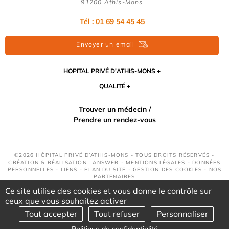
91200 Athis-Mons
Tél : 01 69 54 45 45
Envoyer un email
HOPITAL PRIVÉ D'ATHIS-MONS
QUALITÉ
Trouver un médecin /
Prendre un rendez-vous
©2026 HÔPITAL PRIVÉ D’ATHIS-MONS - TOUS DROITS RÉSERVÉS -
CRÉATION & RÉALISATION : ANSWEB -
MENTIONS LÉGALES
-
DONNÉES
PERSONNELLES
-
LIENS
-
PLAN DU SITE
-
GESTION DES COOKIES
-
NOS
PARTENAIRES
Ce site utilise des cookies et vous donne le contrôle sur
ceux que vous souhaitez activer
Tout accepter
Tout refuser
Personnaliser