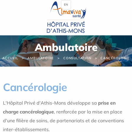
Panneau de gestion des cookies
EN
Ambulatoire
ACCUEIL
AMBULATOIRE
CONSULTATION
CANCÉROLOGIE
Cancérologie
L'Hôpital Privé d'Athis-Mons développe sa
prise en
charge cancérologique
, renforcée par la mise en place
d'une filière de soins, de partenariats et de conventions
inter-établissements.