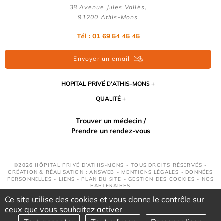
38 Avenue Jules Vallès,
91200 Athis-Mons
Tél : 01 69 54 45 45
Envoyer un email
HOPITAL PRIVÉ D'ATHIS-MONS
QUALITÉ
Trouver un médecin /
Prendre un rendez-vous
©2026 HÔPITAL PRIVÉ D’ATHIS-MONS - TOUS DROITS RÉSERVÉS -
CRÉATION & RÉALISATION : ANSWEB -
MENTIONS LÉGALES
-
DONNÉES
PERSONNELLES
-
LIENS
-
PLAN DU SITE
-
GESTION DES COOKIES
-
NOS
PARTENAIRES
Ce site utilise des cookies et vous donne le contrôle sur
ceux que vous souhaitez activer