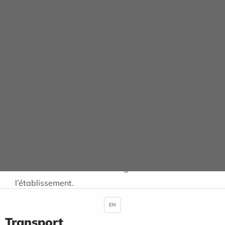
position éteinte.
Télévision
Vous devez souscrire à un abonnement à l’accueil
et prendre connaissance du tarif journalier. Une
caution vous sera demandée pour la télécommande.
Les frais en seront acquittés à la sortie.
Tenue
Une tenue correcte est exigée dans l’enceinte de
l’établissement.
EN
Transport