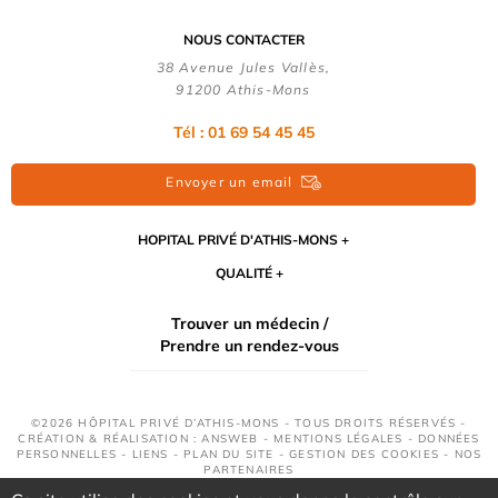
NOUS CONTACTER
38 Avenue Jules Vallès,
91200 Athis-Mons
Tél : 01 69 54 45 45
Envoyer un email
HOPITAL PRIVÉ D'ATHIS-MONS
QUALITÉ
Trouver un médecin /
Prendre un rendez-vous
©2026 HÔPITAL PRIVÉ D’ATHIS-MONS - TOUS DROITS RÉSERVÉS -
CRÉATION & RÉALISATION : ANSWEB -
MENTIONS LÉGALES
-
DONNÉES
PERSONNELLES
-
LIENS
-
PLAN DU SITE
-
GESTION DES COOKIES
-
NOS
PARTENAIRES