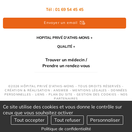
Tél : 01 69 54 45 45
Envoyer un email
HOPITAL PRIVÉ D'ATHIS-MONS
QUALITÉ
Trouver un médecin /
Prendre un rendez-vous
©2026 HÔPITAL PRIVÉ D’ATHIS-MONS - TOUS DROITS RÉSERVÉS -
CRÉATION & RÉALISATION : ANSWEB -
MENTIONS LÉGALES
-
DONNÉES
PERSONNELLES
-
LIENS
-
PLAN DU SITE
-
GESTION DES COOKIES
-
NOS
PARTENAIRES
Ce site utilise des cookies et vous donne le contrôle sur
ceux que vous souhaitez activer
Tout accepter
Tout refuser
Personnaliser
Politique de confidentialité